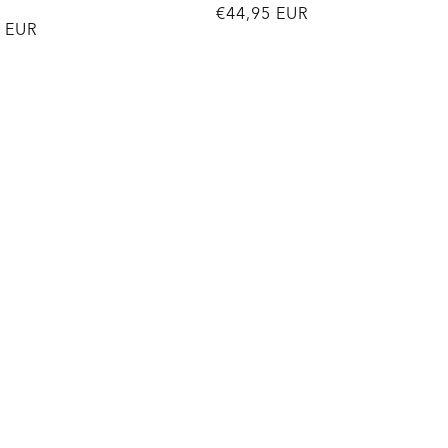
Normale
€44,95 EUR
le
5 EUR
prijs