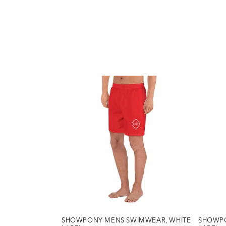
E
C
T
I
E
:
SHOWPONY MENS SWIMWEAR, WHITE
SHOWPO