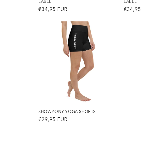
LABEL
LABEL
Normale
€34,95 EUR
Norma
€34,9
prijs
prijs
SHOWPONY YOGA SHORTS
Normale
€29,95 EUR
prijs