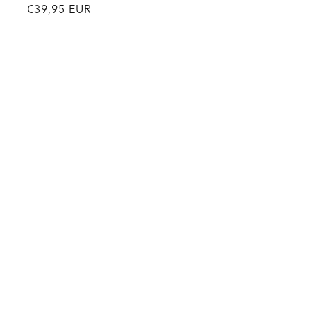
Normale
€39,95 EUR
prijs