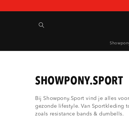
Meteen
naar de
content
Showpony
C
SHOWPONY.SPORT
O
Bij Showpony.Sport vind je alles voo
gezonde lifestyle. Van
Sportkleding t
L
zoals resistance bands & dumbells.
L