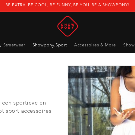
BE EXTRA, BE COOL, BE FUNNY, BE YOU. BE A SHOWPONY!
 Streetwear
Showpony.Sport
Accessoires & More
Show
r een sportieve en
ot sport accessoires